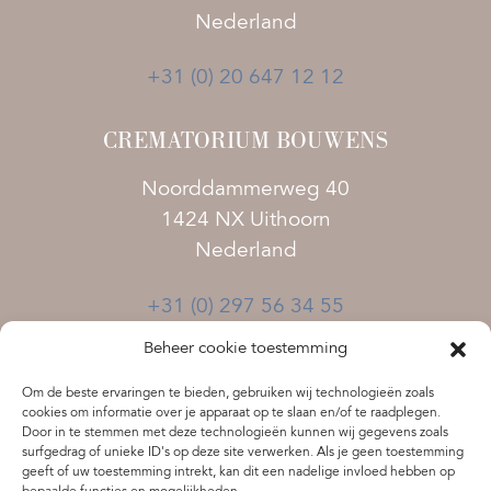
Nederland
+31 (0) 20 647 12 12
CREMATORIUM BOUWENS
Noorddammerweg 40
1424 NX Uithoorn
Nederland
+31 (0) 297 56 34 55
Beheer cookie toestemming
Algemene voorwaarden
Disclaimer
Om de beste ervaringen te bieden, gebruiken wij technologieën zoals
cookies om informatie over je apparaat op te slaan en/of te raadplegen.
Privacy verklaring
Door in te stemmen met deze technologieën kunnen wij gegevens zoals
surfgedrag of unieke ID's op deze site verwerken. Als je geen toestemming
geeft of uw toestemming intrekt, kan dit een nadelige invloed hebben op